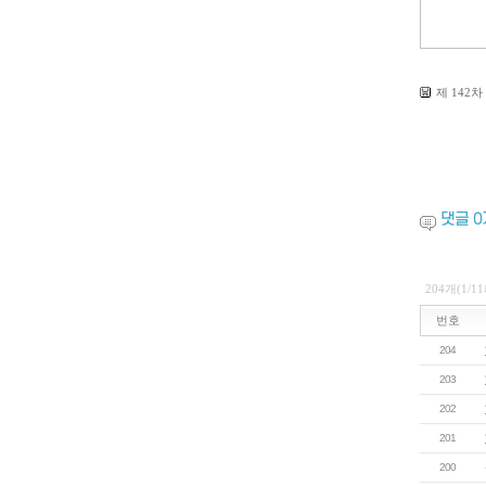
제 142차 
댓글
0
204개(1/1
번호
204
203
202
201
200