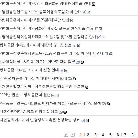
<평화공존아카데미> 6강 강화평화전망대 현장학습 안내
<통일통합연구원> 2026 동북아평화포럼 개최 안내
<평화공존아카데미> 6월 23일(화) 4강 안내
<평화공존아카데미> 평화의 바닷길 교동도 현장학습 성료
<평화공존리더십아카데미> 16일 2강 및 18일 현장학습 안내
평화공존리더십아카데미 개강식 및 1강 성료
<평화공감맞춤형시민교육>2026 평화공존 리더십 아카데미 안내
<사회적대화> 시민이 만드는 한반도 평화 담론
평화공존 리더십 아카데미 신청 안내
2026 평화공존 리더십 아카데미 개최 안내
<경인통일교육센터> 남북주민통합 평화공존 공모전
2026년 한반도 평화공존의 원년
<극동문제연구소>한반도 비핵화를 위한 새로운 패러다임 모색
시민아카데미 승봉도 현장학습 성료
시민평화아카데미 난정평화교육원 현장학습 성료
1
2
3
4
5
6
7
8