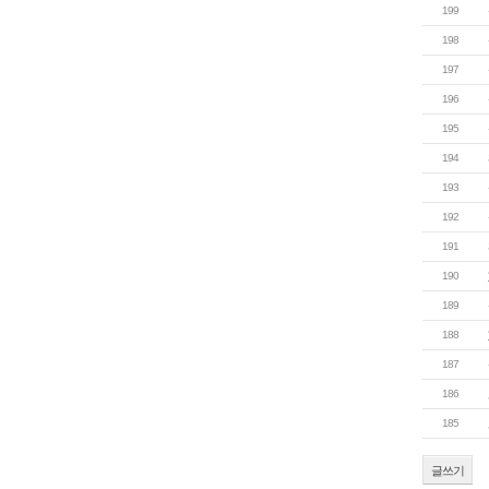
199
198
197
196
195
194
193
192
191
190
189
188
187
186
185
글쓰기