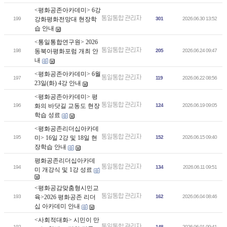
<평화공존아카데미> 6강
통일통합 관리자
199
강화평화전망대 현장학
301
2026.06.30 13:52
습 안내
<통일통합연구원> 2026
통일통합 관리자
198
동북아평화포럼 개최 안
205
2026.06.24 09:47
내
<평화공존아카데미> 6월
통일통합 관리자
197
119
2026.06.22 08:56
23일(화) 4강 안내
<평화공존아카데미> 평
통일통합 관리자
196
화의 바닷길 교동도 현장
124
2026.06.19 09:05
학습 성료
<평화공존리더십아카데
통일통합 관리자
195
미> 16일 2강 및 18일 현
152
2026.06.15 09:40
장학습 안내
평화공존리더십아카데
통일통합 관리자
194
134
2026.06.11 09:51
미 개강식 및 1강 성료
<평화공감맞춤형시민교
통일통합 관리자
193
육>2026 평화공존 리더
162
2026.06.04 08:46
십 아카데미 안내
<사회적대화> 시민이 만
통일통합 관리자
192
148
2026.06.01 09:41