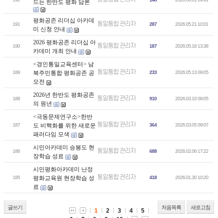
드는 한반도 평화 담론
평화공존 리더십 아카데
통일통합 관리자
191
287
2026.05.21 10:01
미 신청 안내
2026 평화공존 리더십 아
통일통합 관리자
190
187
2026.05.18 13:38
카데미 개최 안내
<경인통일교육센터> 남
통일통합 관리자
189
북주민통합 평화공존 공
233
2026.05.13 09:05
모전
2026년 한반도 평화공존
통일통합 관리자
188
910
2026.03.10 09:05
의 원년
<극동문제연구소>한반
통일통합 관리자
187
도 비핵화를 위한 새로운
364
2026.03.05 09:07
패러다임 모색
시민아카데미 승봉도 현
통일통합 관리자
186
688
2026.02.06 17:22
장학습 성료
시민평화아카데미 난정
통일통합 관리자
185
평화교육원 현장학습 성
418
2026.01.30 10:20
료
글쓰기
처음목록
새로고침
1
2
3
4
5