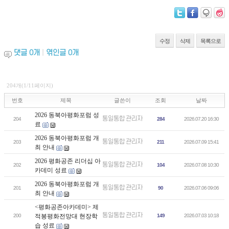
수정
삭제
목록으로
댓글
0
개
|
엮인글
0
개
204개(1/11페이지)
번호
제목
글쓴이
조회
날짜
2026 동북아평화포럼 성
통일통합 관리자
204
284
2026.07.20 16:30
료
2026 동북아평화포럼 개
통일통합 관리자
203
211
2026.07.09 15:41
최 안내
2026 평화공존 리더십 아
통일통합 관리자
202
104
2026.07.08 10:30
카데미 성료
2026 동북아평화포럼 개
통일통합 관리자
201
90
2026.07.06 09:06
최 안내
<평화공존아카데미> 제
통일통합 관리자
200
적봉평화전망대 현장학
149
2026.07.03 10:18
습 성료