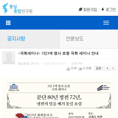
회원가입
로그인
Toggle
naviga
공지사항
언론보도
<국회세미나> 3인3색 명사 초청 국회 세미나 안내
통일통합 관리자
조회
989
|
2025.09.02 15:27
|
인쇄
스크랩