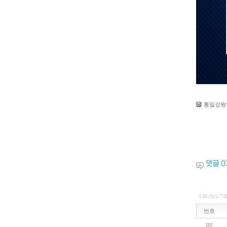
통일강원연
댓글
0
130개(2/
번호
110