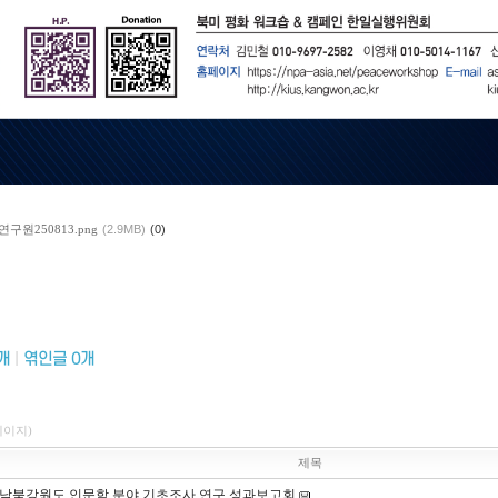
구원250813.png
(2.9MB)
(0)
개
|
엮인글
0
개
7페이지)
제목
남북강원도 인문학 분야 기초조사 연구 성과보고회