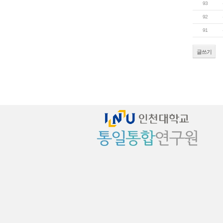
93
92
91
글쓰기