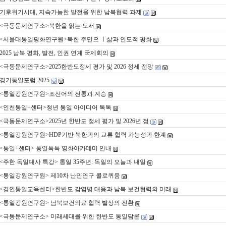
기후위기시대, 지속가능한 발전을 위한 남북협력 과제
<극동문제연구소>북한을 읽는 도서
<서울대통일평화연구원>북한 주민으 ㅣ삶과 인도적 평화
2025 남북 평화, 발전, 인권 연계 국제회의
<극동문제연구소>2025한반도정세 평가 및 2026 정세 전망
경기통일포럼 2025
<통일강원연구원>조선어의 전통과 계승
<인천통일+센터>청년 통일 아이디어 톡톡
<극동문제연구소>2025년 한반도 정세 평가 및 2026년 정
<통일강원연구원>HDP기반 북한과의 교류 협력 가능성과 한계
<통일+센터> 통일톡톡 영화아카데미 안내
<주한 독일대사 특강> 통일 35주년: 독일의 오늘과 내일
<통일강원연구원> 제10차 난민연구 콜로퀴움
<경인통일교육센터>한반도 감염병 대응과 남북 보건협력의 미래
<통일강원연구원> 남북보건의료 협력 발상의 전환
<극동문제연구소> 미래세대를 위한 한반도 통일담론