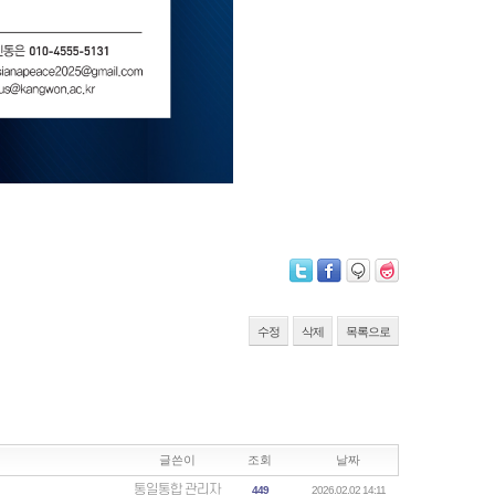
수정
삭제
목록으로
글쓴이
조회
날짜
통일통합 관리자
449
2026.02.02 14:11