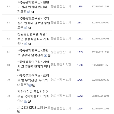
<극동문제연구소> 한반
통일통합 관리자
84
도 질서 변화와 원산의
1218
2025.07.07 15:52
제조명
<국립통일교육원> 국제
통일통합 관리자
83
질서 변화와 글로벌 통일
2347
2025.05.20 09:06
교육
강원통일연구원 개원 10
통일통합 관리자
82
주년 공동학술회의 개최
1312
2025.05.20 09:03
안내
<극동문제연구소>트럼
통일통합 관리자
81
1545
2025.04.25 17:51
프 정부와 남북관계
<통일강원연구원> 기업
통일통합 관리자
80
1586
2025.04.03 16:56
의 교류협력 현황과 미래
<극동문제연구소> 트럼
통일통합 관리자
79
프 발 무역전쟁: 우리의
1766
2025.02.20 09:32
대응은?
강원대학교 통일강원연
통일통합 관리자
78
구원 국제학술회의 개최
1642
2025.02.14 11:05
안내
제128차 KIUS 포럼 안내
통일통합 관리자
77
1554
2025.02.07 10:02