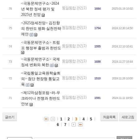
<극동문제연구소>2024
통일통합 관리자
76
년 북한 정세 평가 및
1684
2025.01.16 10:32
2025년 전망
<2025정세전망> 김진향
통일통합 관리자
75
의 한반도 평화 실천전략
1754
2024.12.30 14:50
제안
<극동문제연구소> 트럼
통일통합 관리자
74
1555
2024.12.10 10:41
프 행정부 출범과 한반도
<극동문제연구소> 국제
통일통합 관리자
73
1688
2024.11.27 16:44
정세 변화와 북한
<국립통일교육원학술회
통일통합 관리자
72
의> 첨단 현장형 통일교
1510
2024.11.26 10:00
육
<제12차삼청포럼>러-우
통일통합 관리자
71
크라이나 전쟁과 한반도
1591
2024.11.11 19:52
안보
글쓰기
처음목록
새로고침
1
2
3
4
5
6
7