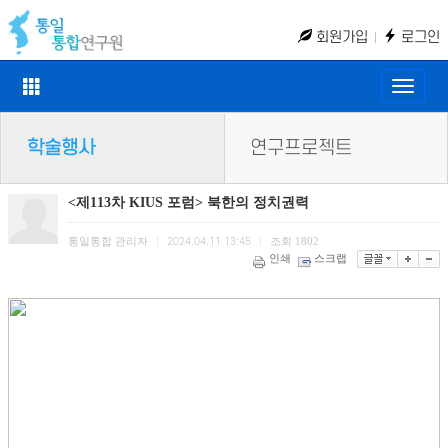
회원가입
로그인
Toggle
naviga
학술행사
연구프로젝트
<제113차 KIUS 포럼> 북한의 정치권력
통일통합 관리자
조회
1802
|
2024.04.11 13:45
|
인쇄
스크랩