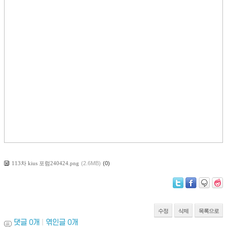
113차 kius 포럼240424.png
(2.6MB)
(0)
수정
삭제
목록으로
댓글
0
개
|
엮인글
0
개