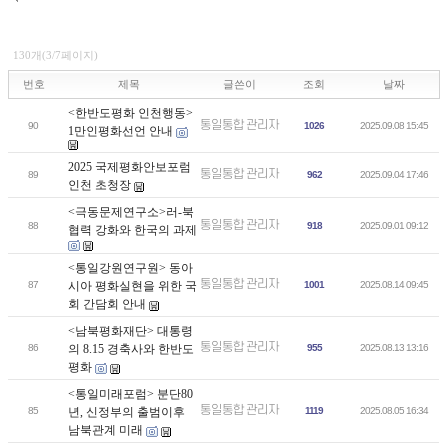
130개(3/7페이지)
번호
제목
글쓴이
조회
날짜
<한반도평화 인천행동>
통일통합 관리자
90
1026
2025.09.08 15:45
1만인평화선언 안내
2025 국제평화안보포럼
통일통합 관리자
89
962
2025.09.04 17:46
인천 초청장
<극동문제연구소>러-북
통일통합 관리자
88
918
2025.09.01 09:12
협력 강화와 한국의 과제
<통일강원연구원> 동아
통일통합 관리자
87
시아 평화실현을 위한 국
1001
2025.08.14 09:45
회 간담회 안내
<남북평화재단> 대통령
통일통합 관리자
86
의 8.15 경축사와 한반도
955
2025.08.13 13:16
평화
<통일미래포럼> 분단80
통일통합 관리자
85
년, 신정부의 출범이후
1119
2025.08.05 16:34
남북관계 미래