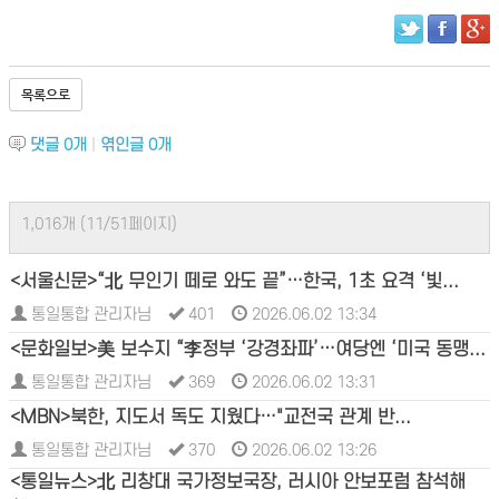
목록으로
댓글
0
개
|
엮인글
0
개
1,016개 (11/51페이지)
<서울신문>“北 무인기 떼로 와도 끝”…한국, 1초 요격 ‘빛...
통일통합 관리자님
401
2026.06.02 13:34
<문화일보>美 보수지 “李정부 ‘강경좌파’…여당엔 ‘미국 동맹...
통일통합 관리자님
369
2026.06.02 13:31
<MBN>북한, 지도서 독도 지웠다…"교전국 관계 반...
통일통합 관리자님
370
2026.06.02 13:26
<통일뉴스>北 리창대 국가정보국장, 러시아 안보포럼 참석해