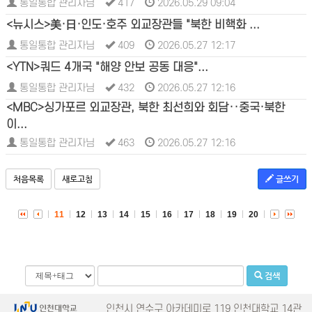
통일통합 관리자님
417
2026.05.29 09:04
<뉴시스>美·日·인도·호주 외교장관들 "북한 비핵화 ...
통일통합 관리자님
409
2026.05.27 12:17
<YTN>쿼드 4개국 "해양 안보 공동 대응"...
통일통합 관리자님
432
2026.05.27 12:16
<MBC>싱가포르 외교장관, 북한 최선희와 회담‥중국·북한
이...
통일통합 관리자님
463
2026.05.27 12:16
처음목록
새로고침
글쓰기
11
12
13
14
15
16
17
18
19
20
검색
인천시 연수구 아카데미로 119 인천대학교 14관