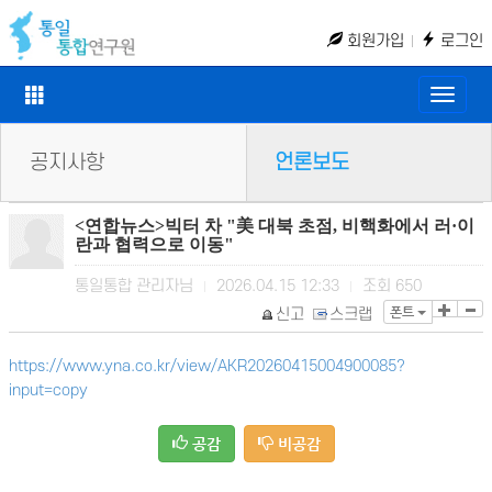
회원가입
로그인
Toggle
naviga
공지사항
언론보도
<연합뉴스>빅터 차 "美 대북 초점, 비핵화에서 러·이
란과 협력으로 이동"
통일통합 관리자님
2026.04.15 12:33
조회
650
|
|
폰트
신고
스크랩
https://www.yna.co.kr/view/AKR20260415004900085?
input=copy
공감
비공감