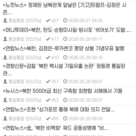
<노컷뉴스> 정체된 남북관계 앞날은 [기고]트럼프-김정은 시
즌...
통일통합 관리자님
427
2026.06.01 09:35
<머니투데이>북한, 탄도·순항미사일·방사포 '섞어쏘기' 도발....
통일통합 관리자님
417
2026.05.29 09:11
<연합뉴스>북한, 김정은-루카셴코 평양 상봉 기념우표 발행
통일통합 관리자님
410
2026.05.29 09:10
<경향신문>검찰 ‘북한 핵시설 기밀유출 논란’ 정동영 통일장
관...
통일통합 관리자님
357
2026.05.29 09:07
<뉴시스>북한 5000t급 최신 구축함 최현함 서해에서 기동
통일통합 관리자님
453
2026.05.29 09:07
<연합뉴스>조현 "싱가포르 통해 북에 대화 의지 전달...
통일통합 관리자님
455
2026.05.29 09:05
<연합뉴스>北, '북한 비핵화' 쿼드 공동성명에 "비...