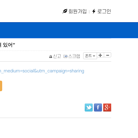
회원가입
로그인
 있어”
폰트
신고
스크랩
tm_medium=social&utm_campaign=sharing