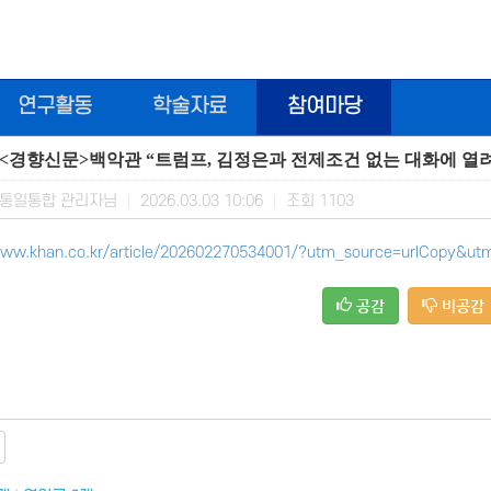
연구활동
학술자료
참여마당
<경향신문>백악관 “트럼프, 김정은과 전제조건 없는 대화에 열려
통일통합 관리자님
2026.03.03 10:06
조회
1103
|
|
www.khan.co.kr/article/202602270534001/?utm_source=urlCopy&u
공감
비공감