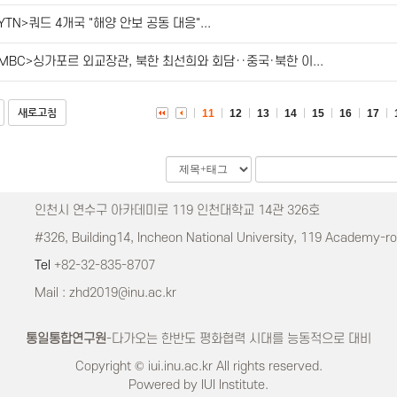
YTN>쿼드 4개국 "해양 안보 공동 대응"...
MBC>싱가포르 외교장관, 북한 최선희와 회담‥중국·북한 이...
새로고침
11
12
13
14
15
16
17
인천시 연수구 아카데미로 119 인천대학교 14관 326호
#326, Building14, Incheon National University, 119 Academy-r
Tel
+82-32-835-8707
Mail : zhd2019@inu.ac.kr
통일통합연구원
-다가오는 한반도 평화협력 시대를 능동적으로 대비
Copyright © iui.inu.ac.kr All rights reserved.
Powered by IUI Institute.