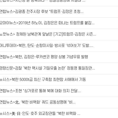
연합뉴스>시진핑 곧 방북하나…"김일성광장에 사열대 ...
연합뉴스>김광종 전주시장 후보 "트럼프·김정은 초청...
오마이뉴스>2019년 하노이, 김정은은 떠나는 트럼프를 붙잡...
노컷뉴스> 정체된 남북관계 앞날은 [기고]트럼프-김정은 시즌...
머니투데이>북한, 탄도·순항미사일·방사포 '섞어쏘기' 도발....
연합뉴스>북한, 김정은-루카셴코 평양 상봉 기념우표 발행
경향신문>검찰 ‘북한 핵시설 기밀유출 논란’ 정동영 통일장관...
뉴시스>북한 5000t급 최신 구축함 최현함 서해에서 기동
연합뉴스>조현 "싱가포르 통해 북에 대화 의지 전달...
연합뉴스>北, '북한 비핵화' 쿼드 공동성명에 "비...
뉴시스>美·日·인도·호주 외교장관들 "북한 비핵화 ...