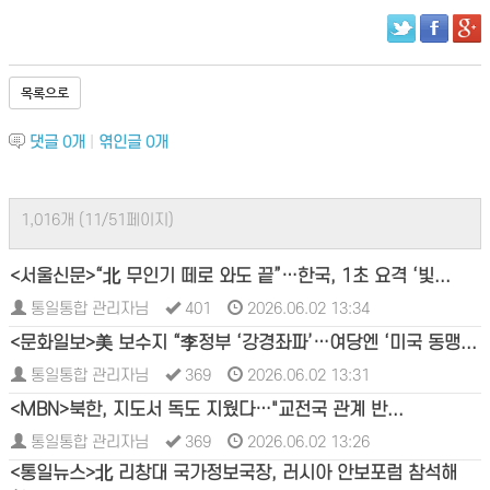
목록으로
댓글
0
개
|
엮인글
0
개
1,016개 (11/51페이지)
<서울신문>“北 무인기 떼로 와도 끝”…한국, 1초 요격 ‘빛...
통일통합 관리자님
401
2026.06.02 13:34
<문화일보>美 보수지 “李정부 ‘강경좌파’…여당엔 ‘미국 동맹...
통일통합 관리자님
369
2026.06.02 13:31
<MBN>북한, 지도서 독도 지웠다…"교전국 관계 반...
통일통합 관리자님
369
2026.06.02 13:26
<통일뉴스>北 리창대 국가정보국장, 러시아 안보포럼 참석해