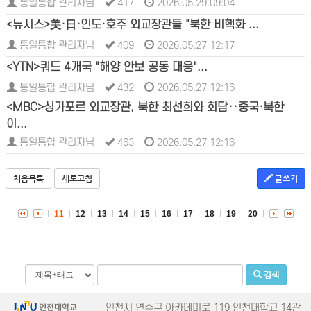
통일통합 관리자님
417
2026.05.29 09:04
<뉴시스>美·日·인도·호주 외교장관들 "북한 비핵화 ...
통일통합 관리자님
409
2026.05.27 12:17
<YTN>쿼드 4개국 "해양 안보 공동 대응"...
통일통합 관리자님
432
2026.05.27 12:16
<MBC>싱가포르 외교장관, 북한 최선희와 회담‥중국·북한
이...
통일통합 관리자님
463
2026.05.27 12:16
처음목록
새로고침
글쓰기
11
12
13
14
15
16
17
18
19
20
검색
인천시 연수구 아카데미로 119 인천대학교 14관