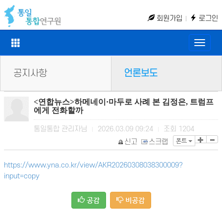
회원가입
로그인
Toggle
naviga
공지사항
언론보도
<연합뉴스>하메네이·마두로 사례 본 김정은, 트럼프
에게 전화할까
통일통합 관리자님
2026.03.09 09:24
조회
1204
|
|
폰트
신고
스크랩
https://www.yna.co.kr/view/AKR20260308038300009?
input=copy
공감
비공감