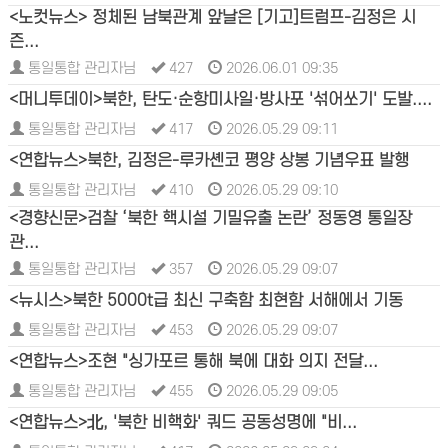
<노컷뉴스> 정체된 남북관계 앞날은 [기고]트럼프-김정은 시
즌...
통일통합 관리자님
427
2026.06.01 09:35
<머니투데이>북한, 탄도·순항미사일·방사포 '섞어쏘기' 도발....
통일통합 관리자님
417
2026.05.29 09:11
<연합뉴스>북한, 김정은-루카셴코 평양 상봉 기념우표 발행
통일통합 관리자님
410
2026.05.29 09:10
<경향신문>검찰 ‘북한 핵시설 기밀유출 논란’ 정동영 통일장
관...
통일통합 관리자님
357
2026.05.29 09:07
<뉴시스>북한 5000t급 최신 구축함 최현함 서해에서 기동
통일통합 관리자님
453
2026.05.29 09:07
<연합뉴스>조현 "싱가포르 통해 북에 대화 의지 전달...
통일통합 관리자님
455
2026.05.29 09:05
<연합뉴스>北, '북한 비핵화' 쿼드 공동성명에 "비...