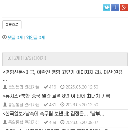
목록으로
댓글
0
개
|
엮인글
0
개
1,016개 (13/51페이지)
<경향신문>미국, 이란전 영향 고유가 이어지자 러시아산 원유
...
통일통합 관리자님
416
2026.05.20 12:50
<뉴시스>북한-중국 월간 교역 8년 여 만에 최대치 기록
통일통합 관리자님
481
2026.05.20 12:50
<한국일보>남측에 축구팀 보낸 北 김정은... "남부...
통일통합 관리자님
469
2026.05.20 09:07