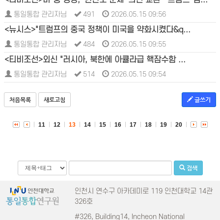
통일통합 관리자님
491
2026.05.15 09:56
<뉴시스>"트럼프의 중국 정책이 미국을 약화시켰다&q...
통일통합 관리자님
484
2026.05.15 09:55
<티비조선>외신 "러시아, 북한에 아큘라급 핵잠수함 ...
통일통합 관리자님
514
2026.05.15 09:54
처음목록
새로고침
글쓰기
11
12
13
14
15
16
17
18
19
20
검색
인천시 연수구 아카데미로 119 인천대학교 14관
326호
#326, Building14, Incheon National