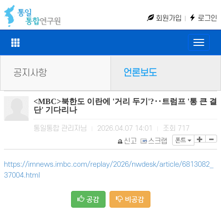
회원가입
로그인
Toggle
naviga
공지사항
언론보도
<MBC>북한도 이란에 '거리 두기'?‥트럼프 '통 큰 결
단' 기다리나
통일통합 관리자님
2026.04.07 14:01
조회
717
|
|
폰트
신고
스크랩
https://imnews.imbc.com/replay/2026/nwdesk/article/6813082_
37004.html
공감
비공감