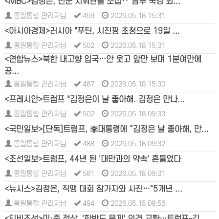
<MBC>김정은, 전군 지휘관들 소집‥"남부 국경 최...
통일통합 관리자님
459
2026.05.18 15:31
<아시아경제>러시아 "푸틴, 시진핑 초청으로 19일 ...
통일통합 관리자님
502
2026.05.18 15:31
<연합뉴스>북한 내고향 입국…안 웃고 앞만 보며 1분여만에
공...
통일통합 관리자님
487
2026.05.18 15:30
<프레시안>트럼프 "김정은이 날 좋아해. 김정은 만나...
통일통합 관리자님
502
2026.05.18 09:33
<국민일보>[단독]트럼프, 李대통령에 “김정은 날 좋아해, 만...
통일통합 관리자님
488
2026.05.18 09:32
<조선일보>트럼프, 44년 된 '대만과의 약속' 흔들었다
통일통합 관리자님
581
2026.05.18 09:31
<뉴시스>김정은, 직맹 대회 참가자와 사진…"5개년 ...
통일통합 관리자님
494
2026.05.15 09:56
<티비조선>미·중 정상, '한반도 문제' 의견 교환…트럼프-김...