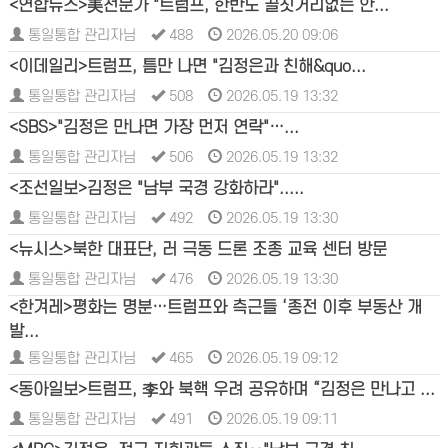
<연합뉴스>美전문가 "트럼프, 한반도 골칫거리없는 안...
통일통합 관리자님
488
2026.05.20 09:06
<이데일리>트럼프, 틈만 나면 "김정은과 친해&quo...
통일통합 관리자님
508
2026.05.19 13:32
<SBS>"김정은 만나면 가장 먼저 연락"…...
통일통합 관리자님
506
2026.05.19 13:32
<조선일보>김정은 "남부 국경 강화하라".....
통일통합 관리자님
492
2026.05.19 13:30
<뉴시스>북한 대표단, 러 극동 드론 조종 교육 센터 방문
통일통합 관리자님
476
2026.05.19 13:30
<한겨레>평화는 명분…트럼프와 측근들 ‘종전 이후 부동산 개
발...
통일통합 관리자님
465
2026.05.19 09:12
<동아일보>트럼프, 李와 북핵 우려 공유하며 “김정은 만나고 ...
통일통합 관리자님
491
2026.05.19 09:11