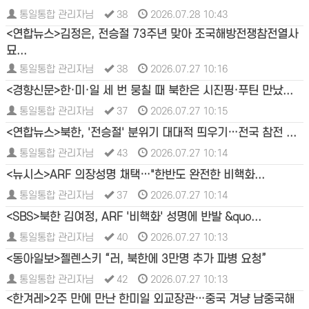
통일통합 관리자님
38
2026.07.28 10:43
<연합뉴스>김정은, 전승절 73주년 맞아 조국해방전쟁참전열사
묘...
통일통합 관리자님
38
2026.07.27 10:16
<경향신문>한·미·일 세 번 뭉칠 때 북한은 시진핑·푸틴 만났...
통일통합 관리자님
37
2026.07.27 10:15
<연합뉴스>북한, '전승절' 분위기 대대적 띄우기…전국 참전 ...
통일통합 관리자님
43
2026.07.27 10:14
<뉴시스>ARF 의장성명 채택…"한반도 완전한 비핵화...
통일통합 관리자님
37
2026.07.27 10:14
<SBS>북한 김여정, ARF '비핵화' 성명에 반발 &quo...
통일통합 관리자님
40
2026.07.27 10:13
<동아일보>젤렌스키 “러, 북한에 3만명 추가 파병 요청”
통일통합 관리자님
42
2026.07.27 10:13
<한겨레>2주 만에 만난 한미일 외교장관…중국 겨냥 남중국해