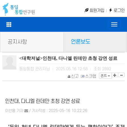
회원가입
로그인
Toggle
naviga
공지사항
언론보도
<대학저널>인천대, 다니엘 린데만 초청 강연 성료
통일통합 관리자님
2025.05.16 12:58
조회
2892
|
|
폰트
신고
스크랩
인천대, 다니엘 린데만 초청 강연 성료
이선용 기자
/ 기사작성 : 2025-05-16 10:22:26