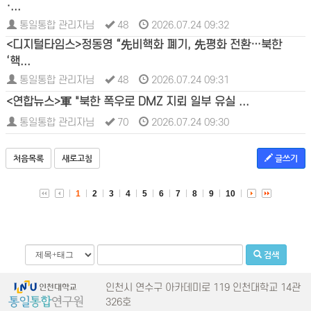
·...
통일통합 관리자님
48
2026.07.24 09:32
<디지털타임스>정동영 “先비핵화 폐기, 先평화 전환…북한
‘핵...
통일통합 관리자님
48
2026.07.24 09:31
<연합뉴스>軍 "북한 폭우로 DMZ 지뢰 일부 유실 ...
통일통합 관리자님
70
2026.07.24 09:30
처음목록
새로고침
글쓰기
1
2
3
4
5
6
7
8
9
10
검색
인천시 연수구 아카데미로 119 인천대학교 14관
326호