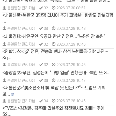
<서울신문>“북한군 3만명 ‘목숨값’ 1조원”…눈물 흘린 김정...
통일통합 관리자님
32
2026.07.30 08:51
<서울신문>북한군 3만명 러시아 추가 파병설…한반도 안보지형
...
통일통합 관리자님
38
2026.07.29 10:48
<서울경제>참전군인·유공자 만난 김정은...“노당익장 축원”
통일통합 관리자님
32
2026.07.29 10:46
<연합뉴스>北김정은, 전승절 행사 참석 노병들과 기념사진…
&q...
통일통합 관리자님
32
2026.07.29 10:46
<중앙일보>푸틴, 김정은에 ‘파병 입금’ 안했는데…북한 또 3...
통일통합 관리자님
36
2026.07.28 10:47
<서울신문>“美조선소서 韓 핵잠 못 만든다?”…트럼프 계획
꼬...
통일통합 관리자님
34
2026.07.28 10:46
<TV조선>김정은, 김주애·리설주와 참전열사묘 참배…주애
52...