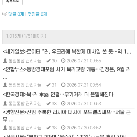
목록으로
댓글
0
개
|
엮인글
0
개
1,016개 (1/51페이지)
<세계일보>로이터 “러, 우크라에 북한제 미사일 쏜 듯…약 1...
통일통합 관리자님
30
2026.07.31 09:55
<연합뉴스>동방경제포럼 시기 북러교량 개통…김정은, 9월 러
...
통일통합 관리자님
31
2026.07.31 09:54
<한국경제>북·러 車路 연결…무기거래 더 은밀해진다
통일통합 관리자님
33
2026.07.31 09:53
<경향신문>신임 주북한 러시아 대사에 포드옐리셰프…서울 근
무 ...
통일통합 관리자님
38
2026.07.30 08:52