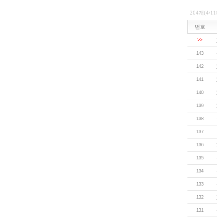
204개(4/1
번호
>>
143
142
141
140
139
138
137
136
135
134
133
132
131