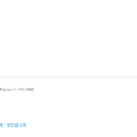
습.jpg
(2.1MB)
(162)
개
|
엮인글
0
개