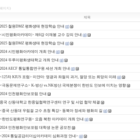
1페이지)
제목
2025 철원DMZ 평화생태 현장학습 안내
<시민평화아카데미> 제6강 이재봉 교수 강의 안내
2025 철원DMZ 평화생태 현장학습 안내
2024 시민평화아카데미 개최 안내
2024 두루미평화생태학교 개최 안내
2024 AECF 통일통합연구원 세션 개최 안내
<125차 KIUS 포럼> 미얀마: 영광과 좌절의 과거, 절망 또는 희망의 미래
<극동문제연구소> K-방산 vs.NK방산:국제분쟁이 한반도 안보에 미치는 영향
2024 인천평화안보포럼 안내
중국 산동대학교 한중일협력연구센터 연구 및 사업 협약 체결
<중국 산동대 우림걸 교수 초청 특강> 동북아 정세와 평화의 길
<한반도평화연구원> 요즘 북한 아카데미 개최 안내
2024 인천평화안보포럼 대학생 논문 공모전
<2024 통일공감리더십아카데미 심화과정 안내>