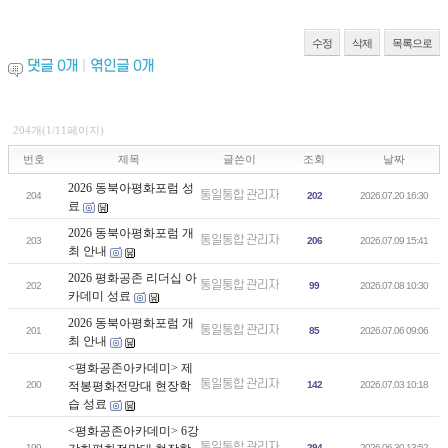
수정
삭제
목록으로
댓글
0
개
|
엮인글
0
개
204개(1/11페이지)
번호
제목
글쓴이
조회
날짜
2026 동북아평화포럼 성
통일통합 관리자
204
202
2026.07.20 16:30
료
2026 동북아평화포럼 개
통일통합 관리자
203
206
2026.07.09 15:41
최 안내
2026 평화공존 리더십 아
통일통합 관리자
202
99
2026.07.08 10:30
카데미 성료
2026 동북아평화포럼 개
통일통합 관리자
201
85
2026.07.06 09:06
최 안내
<평화공존아카데미> 제
통일통합 관리자
200
적봉평화전망대 현장학
142
2026.07.03 10:18
습 성료
<평화공존아카데미> 6강
통일통합 관리자
199
294
2026.06.30 13:52