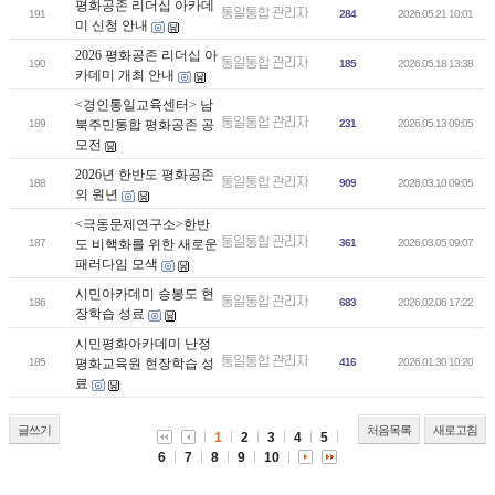
평화공존 리더십 아카데
통일통합 관리자
191
284
2026.05.21 10:01
미 신청 안내
2026 평화공존 리더십 아
통일통합 관리자
190
185
2026.05.18 13:38
카데미 개최 안내
<경인통일교육센터> 남
통일통합 관리자
189
북주민통합 평화공존 공
231
2026.05.13 09:05
모전
2026년 한반도 평화공존
통일통합 관리자
188
909
2026.03.10 09:05
의 원년
<극동문제연구소>한반
통일통합 관리자
187
도 비핵화를 위한 새로운
361
2026.03.05 09:07
패러다임 모색
시민아카데미 승봉도 현
통일통합 관리자
186
683
2026.02.06 17:22
장학습 성료
시민평화아카데미 난정
통일통합 관리자
185
평화교육원 현장학습 성
416
2026.01.30 10:20
료
글쓰기
처음목록
새로고침
1
2
3
4
5
6
7
8
9
10