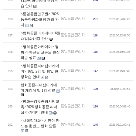
강화평화전망대 현장학
습 안내
<통일통합연구원> 2026
통일통합 관리자
198
동북아평화포럼 개최 안
201
2026.06.24 09:47
내
<평화공존아카데미> 6월
통일통합 관리자
197
116
2026.06.22 08:56
23일(화) 4강 안내
<평화공존아카데미> 평
통일통합 관리자
196
화의 바닷길 교동도 현장
118
2026.06.19 09:05
학습 성료
<평화공존리더십아카데
통일통합 관리자
195
미> 16일 2강 및 18일 현
147
2026.06.15 09:40
장학습 안내
평화공존리더십아카데
통일통합 관리자
194
129
2026.06.11 09:51
미 개강식 및 1강 성료
<평화공감맞춤형시민교
통일통합 관리자
193
육>2026 평화공존 리더
160
2026.06.04 08:46
십 아카데미 안내
<사회적대화> 시민이 만
통일통합 관리자
192
146
2026.06.01 09:41
드는 한반도 평화 담론