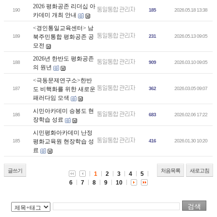
2026 평화공존 리더십 아
통일통합 관리자
190
185
2026.05.18 13:38
카데미 개최 안내
<경인통일교육센터> 남
통일통합 관리자
189
북주민통합 평화공존 공
231
2026.05.13 09:05
모전
2026년 한반도 평화공존
통일통합 관리자
188
909
2026.03.10 09:05
의 원년
<극동문제연구소>한반
통일통합 관리자
187
도 비핵화를 위한 새로운
362
2026.03.05 09:07
패러다임 모색
시민아카데미 승봉도 현
통일통합 관리자
186
683
2026.02.06 17:22
장학습 성료
시민평화아카데미 난정
통일통합 관리자
185
평화교육원 현장학습 성
416
2026.01.30 10:20
료
글쓰기
처음목록
새로고침
1
2
3
4
5
6
7
8
9
10