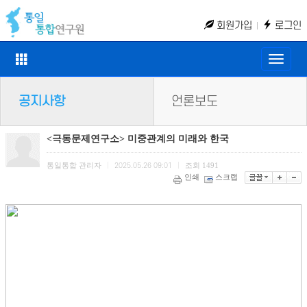
회원가입
로그인
Toggle
naviga
공지사항
언론보도
<극동문제연구소> 미중관계의 미래와 한국
통일통합 관리자
조회
1491
|
2025.05.26 09:01
|
인쇄
스크랩