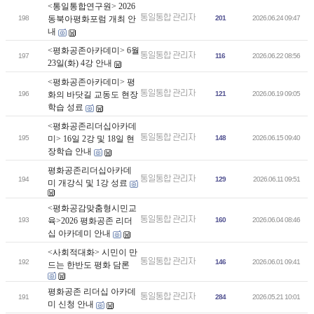
<통일통합연구원> 2026
통일통합 관리자
198
동북아평화포럼 개최 안
201
2026.06.24 09:47
내
<평화공존아카데미> 6월
통일통합 관리자
197
116
2026.06.22 08:56
23일(화) 4강 안내
<평화공존아카데미> 평
통일통합 관리자
196
화의 바닷길 교동도 현장
121
2026.06.19 09:05
학습 성료
<평화공존리더십아카데
통일통합 관리자
195
미> 16일 2강 및 18일 현
148
2026.06.15 09:40
장학습 안내
평화공존리더십아카데
통일통합 관리자
194
129
2026.06.11 09:51
미 개강식 및 1강 성료
<평화공감맞춤형시민교
통일통합 관리자
193
육>2026 평화공존 리더
160
2026.06.04 08:46
십 아카데미 안내
<사회적대화> 시민이 만
통일통합 관리자
192
146
2026.06.01 09:41
드는 한반도 평화 담론
평화공존 리더십 아카데
통일통합 관리자
191
284
2026.05.21 10:01
미 신청 안내