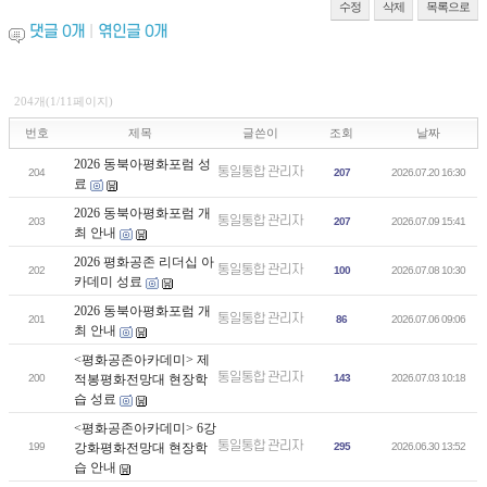
수정
삭제
목록으로
댓글
0
개
|
엮인글
0
개
204개(1/11페이지)
번호
제목
글쓴이
조회
날짜
2026 동북아평화포럼 성
통일통합 관리자
204
207
2026.07.20 16:30
료
2026 동북아평화포럼 개
통일통합 관리자
203
207
2026.07.09 15:41
최 안내
2026 평화공존 리더십 아
통일통합 관리자
202
100
2026.07.08 10:30
카데미 성료
2026 동북아평화포럼 개
통일통합 관리자
201
86
2026.07.06 09:06
최 안내
<평화공존아카데미> 제
통일통합 관리자
200
적봉평화전망대 현장학
143
2026.07.03 10:18
습 성료
<평화공존아카데미> 6강
통일통합 관리자
199
강화평화전망대 현장학
295
2026.06.30 13:52
습 안내