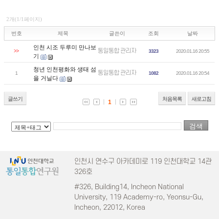
2개(1/1페이지)
번호
제목
글쓴이
조회
날짜
인천 시조 두루미 만나보
통일통합 관리자
>>
3323
2020.01.16 20:55
기
청년 인천평화와 생태 섬
통일통합 관리자
1
1082
2020.01.16 20:54
을 거닐다
글쓰기
처음목록
새로고침
1
인천시 연수구 아카데미로 119 인천대학교 14관
326호
#326, Building14, Incheon National
University, 119 Academy-ro, Yeonsu-Gu,
Incheon, 22012, Korea