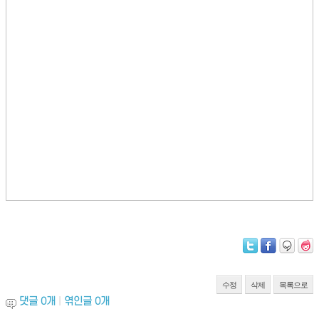
수정
삭제
목록으로
댓글
0
개
|
엮인글
0
개