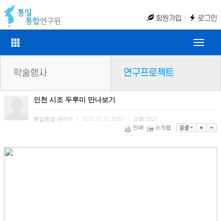
회원가입
로그인
Toggle
naviga
학술행사
연구프로젝트
인천 시조 두루미 만나보기
통일통합 관리자
조회
3323
|
2020.01.16 20:55
|
인쇄
스크랩