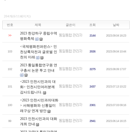
204개(6/11페이지)
번호
제목
글쓴이
조회
날짜
2023 한강하구 중립수역
통일통합 관리자
>>
2144
2023.09.04 16:23
평화축제
<국제평화컨퍼런스> 인
통일통합 관리자
103
천상륙작전과 글로벌 인
2026
2023.09.04 10:44
천의 미래
2023 통일통합연구원 연
통일통합 관리자
102
2275
2023.08.09 17:07
구총서 논문 투고 안내
<2023 인천시민과의 대
통일통합 관리자
101
화> 인천시민여러분께
2437
2023.07.13 10:22
감사드립니다.
<2023 인천시민과의대화
통일통합 관리자
100
> 서해평화와 신통일미
2301
2023.07.03 09:16
래구상 연계 방안
2023 인천시민과의 대화
통일통합 관리자
99
2941
2023.06.14 16:15
개최 안내