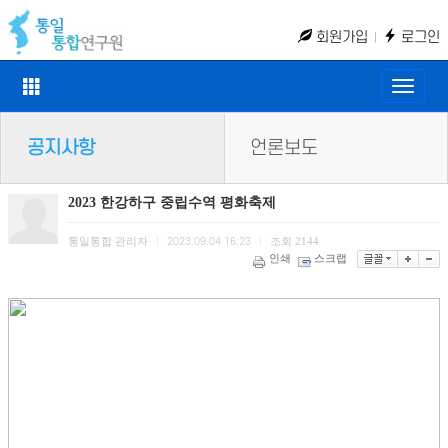
회원가입
로그인
Toggle
naviga
공지사항
언론보도
2023 한강하구 중립수역 평화축제
통일통합 관리자
조회
2144
|
2023.09.04 16:23
|
인쇄
스크랩