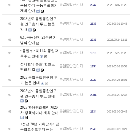
2023 강원대 통일강원연
통일통합 관리자
98
구원 하계 공동학술회의
2647
2023.06.07 11:29
개최 안내
2023년도 통일통합연구
통일통합 관리자
97
원 연구총서 투고 논문
2137
2023.06.01 10:48
안내
6.15공동선언 23주년 기
통일통합 관리자
96
2235
2023.05.24 12:11
념식 안내
<통일부> 제11회 통일교
통일통합 관리자
95
1915
2023.05.22 11:28
육주간 안내
정세현의 통찰, 한반도
통일통합 관리자
94
1954
2023.05.09 10:58
평화의 길
2023 통일통합연구원 투
통일통합 관리자
93
2026
2023.04.26 18:01
고 논문 안내
2023년도 통일통합연구
통일통합 관리자
92
2084
2023.04.20 12:47
원 연구총서 투고 안내
2023 황해평화포럼 제26
통일통합 관리자
91
2134
2023.03.09 09:42
차 정책세미나 개최 안내
<정전 70년 기획강좌> 김
통일통합 관리자
90
동엽교수로부터 듣는
2046
2023.03.07 09:21