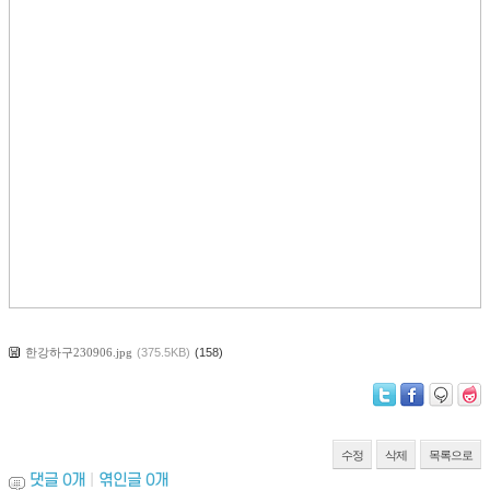
한강하구230906.jpg
(375.5KB)
(158)
수정
삭제
목록으로
댓글
0
개
|
엮인글
0
개