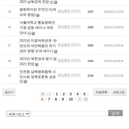
2023 남북관계 전망
평화학이란 무엇인가(계
통일통합 관리자
89
2157
2023.02.21 10:26
보와 쟁점)
서울대학교 통일평화연
통일통합 관리자
88
구원 공동 세미나 개최
2383
2023.01.25 09:40
안내
2023년 미중역학관계: 한
통일통합 관리자
87
반도와 대만해협의 위기
2065
2023.01.13 09:34
관리 방향 모색 세미나
2022년 북한정세 평가 및
통일통합 관리자
86
2169
2023.01.06 09:34
2023 전망
인천형 남북평화협력 시
통일통합 관리자
85
2124
2022.12.14 13:46
민사회 정책토론회 성료
글쓰기
처음목록
새로고침
1
2
3
4
5
6
7
8
9
10