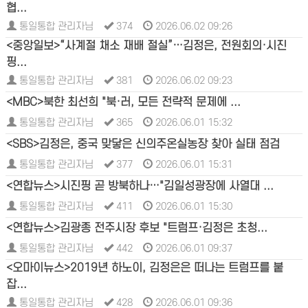
협...
통일통합 관리자님
374
2026.06.02 09:26
<중앙일보>“사계절 채소 재배 절실”…김정은, 전원회의·시진
핑...
통일통합 관리자님
381
2026.06.02 09:23
<MBC>북한 최선희 "북·러, 모든 전략적 문제에 ...
통일통합 관리자님
365
2026.06.01 15:32
<SBS>김정은, 중국 맞닿은 신의주온실농장 찾아 실태 점검
통일통합 관리자님
377
2026.06.01 15:31
<연합뉴스>시진핑 곧 방북하나…"김일성광장에 사열대 ...
통일통합 관리자님
411
2026.06.01 15:30
<연합뉴스>김광종 전주시장 후보 "트럼프·김정은 초청...
통일통합 관리자님
442
2026.06.01 09:37
<오마이뉴스>2019년 하노이, 김정은은 떠나는 트럼프를 붙
잡...
통일통합 관리자님
428
2026.06.01 09:36