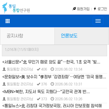
회원가입
로그인
Toggle
naviga
공지사항
언론보도
1,016개 (11/51페이지)
<서울신문>“北 무인기 떼로 와도 끝”…한국, 1초 요격 ‘빛...
통일통합 관리자님
406
2026.06.02 13:34
<문화일보>美 보수지 “李정부 ‘강경좌파’…여당엔 ‘미국 동맹...
통일통합 관리자님
376
2026.06.02 13:31
<MBN>북한, 지도서 독도 지웠다…"교전국 관계 반...
통일통합 관리자님
373
2026.06.02 13:26
<통일뉴스>北 리창대 국가정보국장, 러시아 안보포럼 참석해